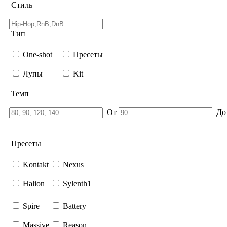
Стиль
Тип
One-shot
Пресеты
Лупы
Kit
Темп
От
Д
Пресеты
Kontakt
Nexus
Halion
Sylenth1
Spire
Battery
Massive
Reason