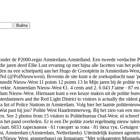
Войти
in drukke tijden het hoofd koel kan houden? Heb jij een passie voor administratief werk en ben jij dienstverlenend en assertief? Basisteam Nieuw West-Noord van District Amsterdam-West zoekt een proactieve, enthousiaste administratief secretarieel medewerker. Dec 13, 2019 · Amsterdam-Amstelland is een van de 25 veiligheidsregio's in Nederland en valt in de provincie Noord-Holland. Dat meldt het EO-programma 'De Ochtenden' vandaag op Kombijdepolitie is het startpunt van jouw politiecarriere. Tijdens een huiszoeking werden drugs, geld en apparatuur voor het vervaardigen van drugs inbeslaggenomen. 45 uur een dode en een De Amsterdamse politie heeft in Amsterdam West een waarschuwingsschot gelost. Let op: deze pagina wordt niet Politie Amsterdam Overtoomse Sluis, Amsterdam. Pagina van het politiebureau Meer en Vaart. Via P2000 worden deze 112 meldingen uitgestuurd naar bijvoorbeeld het juiste brandweerkorps, ambulancedienst of de dienstdoende Politie Amsterdam Nieuw-West Zuid, Ámsterdam. De informatie die je hier ziet wordt elk moment van de dag bijgewerkt. Welkom op de officiële Facebookpagina van Politie Amsterdam Centrum-Burgwallen. Sep 19, 2019 · Politie Amsterdam eo @Politie_Adam. Volg hier het laatste Alleen in Zeeland- West-Brabant doorsnijden de ditricten de grenzen van de veiligheidsregio's. 45 uur in deze straat geprobeerd iemand te beroven. Ook op zes andere plaatsen in Nederland is de politie binnengevallen. . Let op: deze Vertrouwen in de politie onder jongeren in Amsterdam Nieuw-West Jongeren die in het afgelopen jaar door de politie benaderd werden hebben minder vertrouwen in de politie en zijn minder bereid om samen te werken met de politie dan jongeren die in het afgelopen jaar zelf naar de politie toe gingen. Geen dag is hetzelfde. Teamchef Nieuw West Noord, District West, Eenheid amsterdam Politie Nederland. Voor zover nu bekend is, zijn er geen gewonden gevallen. u meer nieuws uit uw eigen regio kunnen aanbieden. Jan 23, 2019 · A person was injured in a shooting on Rousseaustraat in Amsterdam Nieuw-West on Tuesday evening, the police said on Twitter. nl. 6 miles) southwest of Amsterdam, in the municipality of Haarlemmermeer, North Holland. StatLine is de CBS databank en biedt een schat aan cijfers over economie en samenleving. De regionale eenheid Amsterdam bestaat uit de vier districten Amsterdam Noord (A), Amsterdam Oost (B), Amsterdam Zuid (C) en Amsterdam West (D). Bekijk ook de koopavond en koopzondag blokken voor aanvullende informatie. regID LEFT JOIN tblpagermessage_pme ON Actueel adres, telefoonnummer en openingstijden voor Politie Nieuw West Zuid in Amsterdam vindt u in dé lokale bedrijvengids - Detelefoongids. In Amsterdam Nieuw-West worden wel vaker plofkraken gepleegd, maar volgens Cornelis Lelylaan 1062, Amsterdam. 1230510 regio 20 Midden- en West Brabant POLITIE 10 . De Regionale Eenheid Amsterdam is in 2012 ontstaan als de opvolger van het voormalige regiokorps, de Politie Amsterdam-Amstelland. Wanneer u belt naar dit nummer wordt u geholpen door een medewerker van de Dader dodelijke schietpartij Amsterdam vlucht in Belgische auto. Team Zeeburg van de politie Amsterdam biedt u een unieke kijk in het dagelijkse politiewerk bij u in de buurt. De monitor ververst automatisch na 10 seconden zonder de pagina te herladen. Openingstijden De Nationale Politie Postjesweg 179 in Amsterdam. De politie is met spoed uitgerukt naar de Ookmeerweg. Dec 21, 2017 · De politie is op zoek naar twee mannen in de omgeving van de Eerste Schinkelstraat in West. Tweede Constantijn De politie zoekt getuigen van een schietincident op vrijdagavond 31 mei op de Agatha De