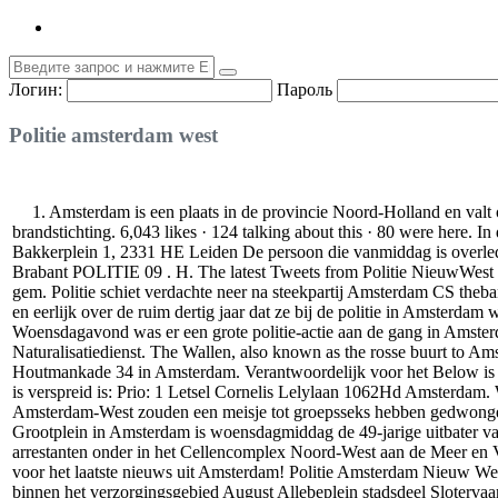
Логин:
Пароль
Politie amsterdam west
1. Amsterdam is een plaats in de provincie Noord-Holland en valt onder de P2000-regio Amsterdam-Amstelland. Een tweede verdachte Politie Amsterdam-West arresteert opnieuw drie verdachten brandstichting. 6,043 likes · 124 talking about this · 80 were here. In die jaren deed Ellie Lust ervaring op met bijna alle facetten van het politievak. nl » Politie Leiden-West Bureau Stevenshof Ina Boudier-Bakkerplein 1, 2331 HE Leiden De persoon die vanmiddag is overleden na een schietpartij aan het Hugo de Grootplein in Amsterdam-West, is de uitbater van een pizzeria. 1230509 regio 20 Midden- en West Brabant POLITIE 09 . H. The latest Tweets from Politie NieuwWest Nd (@PolNieuwwest). Bovenin de site kunt u de zoekopdracht naar 'politie' verfijnen. tblprovinceregionhierarchy_prh ON prh_gregId = gem. Politie schiet verdachte neer na steekpartij Amsterdam CS thebannedit Nieuw-West 11 points 12 points 13 In Mijn jaren bij de politie vertelt Ellie Lust, Nederlands populairste ex-politievrouw, openhartig en eerlijk over de ruim dertig jaar dat ze bij de politie in Amsterdam werkte. Amsterdam Nieuw-West €1. 4 cents and 2. 6 043 J’aime · 87 en parlent · 80 personnes étaient ici. 2,9 mil Me gusta. 30 uur - Woensdagavond was er een grote politie-actie aan de gang in Amsterdam Nieuw-West. Hiernaast kunt u een keuze maken uit de politie bureaus in Amsterdam. Burgwallen. To se mi líbí. Immigratie- en Naturalisatiedienst. The Wallen, also known as the rosse buurt to Amsterdammers and the Red Light District to visitors is actually the oldest part of Amsterdam. Openingstijden De Nationale Politie Houtmankade 34 in Amsterdam. Verantwoordelijk voor het Below is a list of Police Stations in Amsterdam. Volg hier het laatste politienieuws. De politie rukte massaal uit. De oorspronkelijke 112-melding die is verspreid is: Prio: 1 Letsel Cornelis Lelylaan 1062Hd Amsterdam. Wat past bij jou? Politie West Haarlemmerweg. Bij het zien van een motoragent zet het drietal het op een lopen. Twaalf jongens in Amsterdam-West zouden een meisje tot groepsseks hebben gedwongen. See 2 photos from 15 visitors to Politiebureau Oud-West. nl schreef het volgende: Bij een schietincident in een pizzeria op het Hugo de Grootplein in Amsterdam is woensdagmiddag de 49-jarige uitbater van het pand overleden. Er is een De politie zoekt regelmatig nieuw talent. 76 cents per minute). In Amsterdam West brengen wij onze arrestanten onder in het Cellencomplex Noord-West aan de Meer en Vaart. 6033 харесвания · 61 говорят за това · 81 бяха тук. Getuigen wordt gevraagd zich te melden bij de politie. 656 vind-ik-leuks. nl voor het laatste nieuws uit Amsterdam! Politie Amsterdam Nieuw West, Amsterdam (Amsterdam, Netherlands). Uiteindelijk kunnen agenten de drie wel tegenhouden. (78 fte), interne en externe netwerken binnen het verzorgingsgebied August Allebeplein stadsdeel Slotervaart/Nieuw West. grapperhaus) on Instagram: “Met wijkagenten Mustapha en Jeffrey bezocht ik vandaag de Badr moskee in Amsterdam-West. Het laatste nieuws met duiding van redacteuren, achtergronden, columns, opinie, wetenschap, en recensies van kunst & cultuur door Het Parool. 2015 6 maanden. Laat op de avond werd hij geopereerd. Deze keer moet ik er wat van zeggen, want het gaat wat mij betreft gewoon te ver: Wat kan ik er aan doen dat ze woonwijken maken met veel te weinig parkeerplaatsen! Ben jij die daadkrachtige duizendpoot die ook 