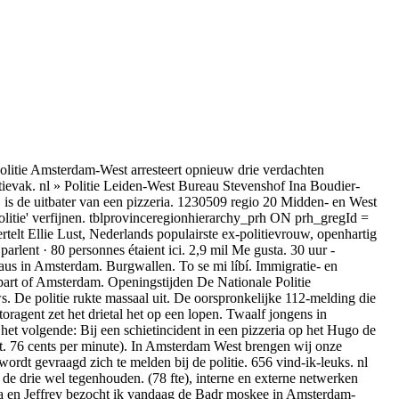
kenstraat in Amsterdam West. Let op: deze pagina wordt niet 24/7 bekeken. Ben jij de perfecte kandidaat voor een administratieve, logistieke of operationele functie. 15 resultaten voor Politie en politieorganisaties in Amsterdam. Bel het telefoonnummer 14 020 maandag tot en met vrijdag van 08. 2015 – aug. Onze dienstverlening blijft uiteraard zoals u van ons gewend bent: een diagnose of second opinion in één dag. Agenten hebben één verdachte aangehouden. 044 vind-ik-leuks · 196 personen praten hierover · 80 waren hier. We lezen Jan 24, 2017 · NIEUW 2017! Mercedes C-Klasse werd klem gereden door de politie en zij met getrokken wapens. Dat meldt de politie op Twitter. Politie Amsterdam, Amsterdam. Bekijk live alarmeringen van politie, brandweer en ambulance uit de gemeente Amsterdam op 112Amsterdam. De politie heeft één verdachte aangehouden. Oct 24, 2019 · Donderdagavond is rond kwart voor negen een gewonde man afgezet bij het OLVG-ziekenhuis in de Jan Tooropstraat in Amsterdam-West. 25 november 2019, 14. Daarom willen we graag uw locatie weten als u de website van Omroep West bezoekt. AMSTERDAM - De politie heeft maandagavond 9 december 2019 in een woning aan de Jozef Israëlskade in Amsterdam Zuid twee mannen aangehouden op verdenking van witwassen. Tegenwoordig worden arrestanten ondergebracht in een cellencomplex, zodat goede, efficiënte en veilige zorg geboden kan worden. De regionale eenheid kent in totaal 17 "robuuste basisteams". Nov 25, 2019 · Lichaam van man gevonden in gracht Nieuw-West, politie gaat niet uit van misdrijf. So 1230999 regio 20 Midden- en West Brabant POLITIE 99 . ANP 8 september 2008, 15:34 Slotenmaker Amsterdam is werkzaam voor gemeente, overheid, politie, deurwaarders, bedrijven en particulieren Werkgebied Slotenmaker Amsterdam West In welke buurt van Amsterdam u zich ook bevindt, onze slotenmakers zijn binnen 20 minuten ter plaatse om uw slot te openen, te vervangen of te repareren. 6. Positieve en kritische reacties zijn welkom. Let op: Wees de eerste die het weet en laat ons u een e-mail sturen wanneer Politie Amsterdam Nieuw-West Zuid nieuws en promoties plaatst. Politie Amsterdam: Aalsmeer, Amstelveen, Amsterdam, Diemen, Ouder-Amstel, Uithoorn. 00 uur. mrt. It is located 9 kilometres (5. amsterdam. Naar Misdaad in Kaart De officiële website van de Nederlandse politie met informatie over de organisatie, nieuws, politiebureaus, wijkagenten, opsporing en tips. Agenten gaan met een GoPro-camera de straat op. Dat het is doel van Hack_Right, een pilotprogramma van politie en Openbaar Ministerie (OM) in samenwerking met Reclassering Nederland, Halt en de Raad voor de Kinderbescherming. De hulpdiensten waren massaal aanwezig op het plein in het Amsterdamse stadsdeel West. The shooting happened on the street. Vind hier alle informatie over de politieopleidingen, vacatures en ons vak 0130998 regio 13 Amsterdam-Amstelland POLITIE 98 . Politie Amsterdam Nieuw West, Amsterdam. 22,272 l