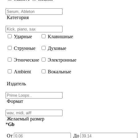
Категория
Ударные
Клавишные
Струнные
Духовые
Этнические
Электронные
Ambient
Вокальные
Издатель
Формат
Желаемый размер
*
Gb
От
До